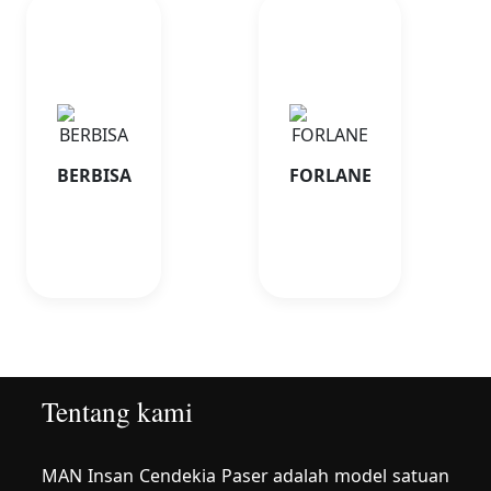
Tentang
Tentang
BERBISA
FORLANE
Program UKBI bekerja
Program pengembangan
sama dengan Balai Bahasa
bahasa asing melalui
Kalimantan Timur.
English Day dan Language
Corner.
BERBISA
FORLANE
Tentang kami
MAN Insan Cendekia Paser adalah model satuan