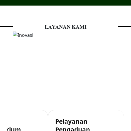
LAYANAN KAMI
g
Pelayanan
atorium
Pengaduan