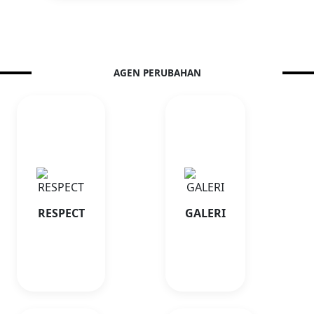
AGEN PERUBAHAN
Tentang
Tentang
RESPECT
GALERI
RESPECT merupakan
GALERI adalah singkatan
layanan informasi dan
dari GAbungan LitErasi
pengembangan karakter
haRIan. Inovasi ini
yang bertujuan untuk
meningkatkan literasi di
RESPECT
GALERI
meningkatkan kualitas
MAN Insan Cendekia
pelayanan, komunikasi,
Paser.
serta budaya positif di
E-Perpus
lingkungan sekolah.
Kunjungi PTSP
Online